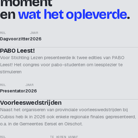
moment
en
wat het opleverde
.
ROL
JAAR
Dagvoorzitter
2026
PRESENTATOR
PABO Leest!
Voor Stichting Lezen presenteerde ik twee edities van PABO
Leest! Het congres voor pabo-studenten om leesplezier te
stimuleren
ROL
JAAR
Presentator
2026
PRESENTATOR
Voorleeswedstrijden
Naast het organiseren van provinciale voorleeswedstrijden bij
Cubiss heb ik in 2026 ook enkele regionale finales gepresenteerd,
o.a. in de Gemeentes Eersel en Oirschot.
ROL
TE HOREN VANAF