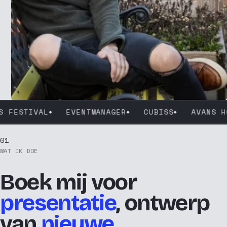
FESTIVAL
EVENTMANAGER
CUBISS
AVANS HOG
MARUG Conference
Knetters Festival
01
Eventmanager
WAT IK DOE
Cubiss
Boek mij voor
Avans Hogeschool
Omroep Tilburg
presentatie
, ontwerp
Lokale Omroep Goirle
Samen DigiTAAL
van
nieuwe
Voorleeswedstrijden